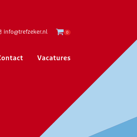
info@trefzeker.nl
0
Contact
Vacatures