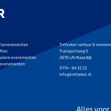
jfsevenementen
Trefzeker verhuur & evene
ften
Transportweg 5
culiere evenementen
2676 LM Maasdijk
evenementen
0174 - 64 32 22
info@trefzeker.nl
Alles voor