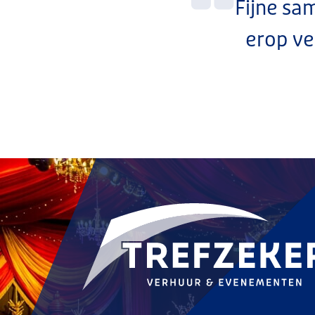
Fijne sa
erop v