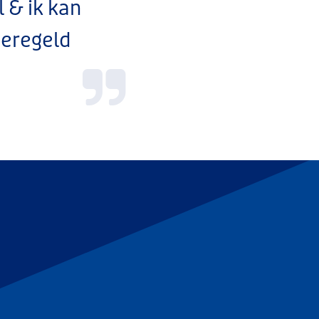
 & ik kan
eregeld