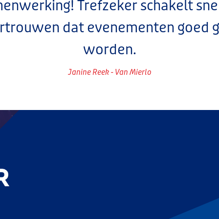
menwerking! Trefzeker schakelt snel
ertrouwen dat evenementen goed g
worden.
Janine Reek - Van Mierlo