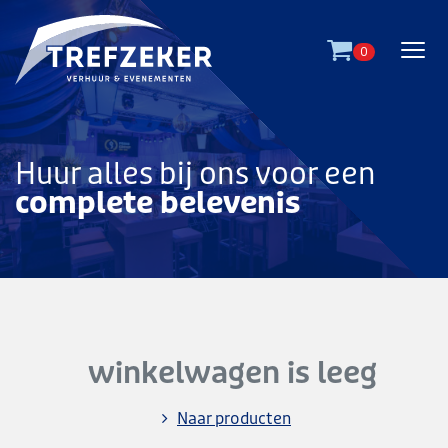
Ga direct naar
de inhoud
.
0
Huur alles bij ons voor een
complete belevenis
winkelwagen is leeg
Naar producten