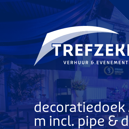
Ga direct naar
de inhoud
.
decoratiedoek
m incl. pipe &