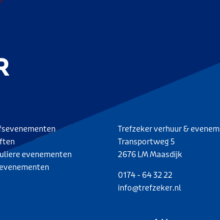
jfsevenementen
Trefzeker verhuur & evene
ften
Transportweg 5
culiere evenementen
2676 LM Maasdijk
evenementen
0174 - 64 32 22
info@trefzeker.nl