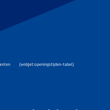
menten
{widget:openingstijden-tabel}