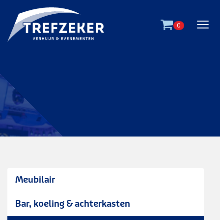
Ga direct naar
de inhoud
.
0
Meubilair
Bar, koeling & achterkasten