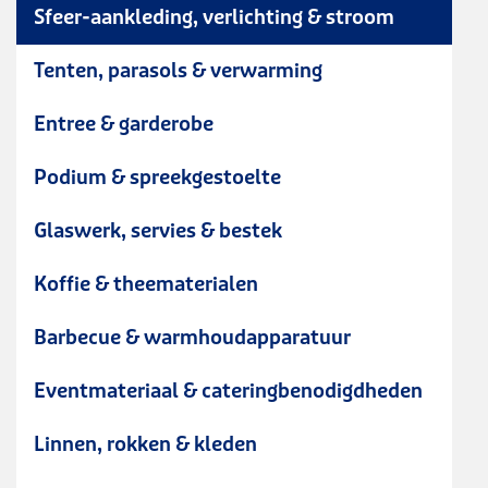
palmboom Trachycarpus - 180
Sfeer-aankleding, verlichting & stroom
- 225 cm
Tenten, parasols & verwarming
Entree & garderobe
Podium & spreekgestoelte
Glaswerk, servies & bestek
Koffie & theematerialen
Barbecue & warmhoudapparatuur
Eventmateriaal & cateringbenodigdheden
Linnen, rokken & kleden