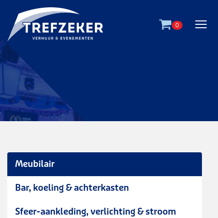
Ga direct naar
de inhoud
.
0
Meubilair
Bar, koeling & achterkasten
barkruk luxe - wit
Sfeer-aankleding, verlichting & stroom