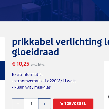
prikkabel verlichting 
gloeidraad
€ 10,25
excl. btw.
Extra informatie:
- stroomverbruik: 1 x 220 V / 11 watt
- kleur: wit / melkglas
TOEVOEGEN
−
+