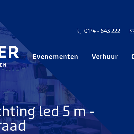
0174 - 643 222
Evenementen
Verhuur
chting led 5 m -
raad