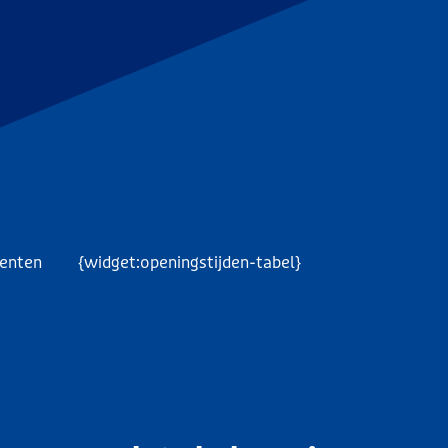
menten
{widget:openingstijden-tabel}