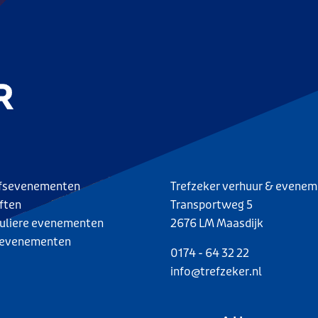
jfsevenementen
Trefzeker verhuur & evene
ften
Transportweg 5
culiere evenementen
2676 LM Maasdijk
evenementen
0174 - 64 32 22
info@trefzeker.nl