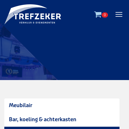
Ga direct naar
de inhoud
.
0
Meubilair
decoratiedoek Hollands -
tulpen
Bar, koeling & achterkasten