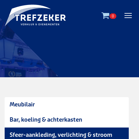
Ga direct naar
de inhoud
.
0
Meubilair
Bar, koeling & achterkasten
sierpot ø 40 cm - zwart
Sfeer-aankleding, verlichting & stroom