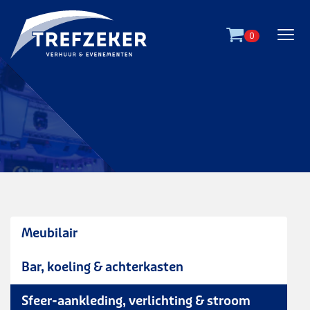
Ga direct naar
de inhoud
.
0
Meubilair
Bar, koeling & achterkasten
windlicht - rvs
Sfeer-aankleding, verlichting & stroom