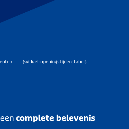
menten
{widget:openingstijden-tabel}
 een
complete belevenis