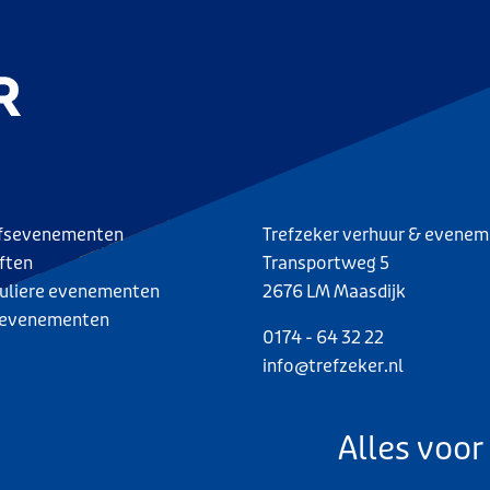
jfsevenementen
Trefzeker verhuur & evene
ften
Transportweg 5
culiere evenementen
2676 LM Maasdijk
evenementen
0174 - 64 32 22
info@trefzeker.nl
Alles voor