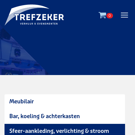
Ga direct naar
de inhoud
.
0
Meubilair
Bar, koeling & achterkasten
tapijttegel 1 x 1 m - rood
Sfeer-aankleding, verlichting & stroom