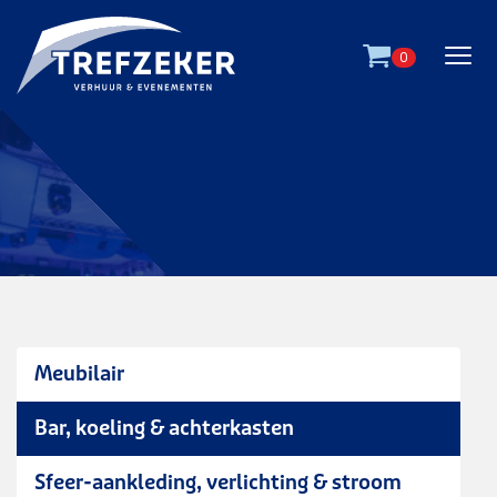
Ga direct naar
de inhoud
.
0
Meubilair
Bar, koeling & achterkasten
koelkast - dichte deur
Sfeer-aankleding, verlichting & stroom