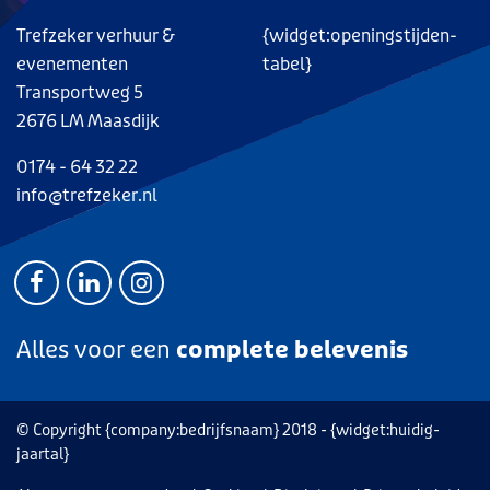
Trefzeker verhuur &
{widget:openingstijden-
evenementen
tabel}
Transportweg 5
2676 LM Maasdijk
0174 - 64 32 22
info@trefzeker.nl
Alles voor een
complete belevenis
© Copyright {company:bedrijfsnaam} 2018 - {widget:huidig-
jaartal}