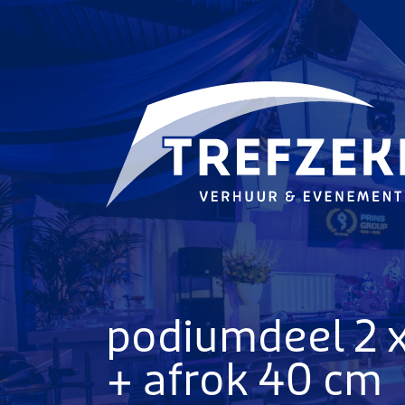
Ga direct naar
de inhoud
.
podiumdeel 2 x 
+ afrok 40 cm