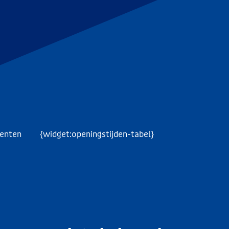
menten
{widget:openingstijden-tabel}