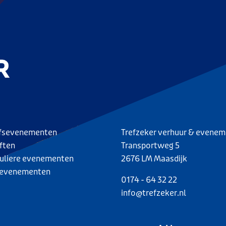
jfsevenementen
Trefzeker verhuur & evene
ften
Transportweg 5
culiere evenementen
2676 LM Maasdijk
evenementen
0174 - 64 32 22
info@trefzeker.nl