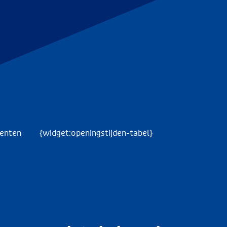
menten
{widget:openingstijden-tabel}