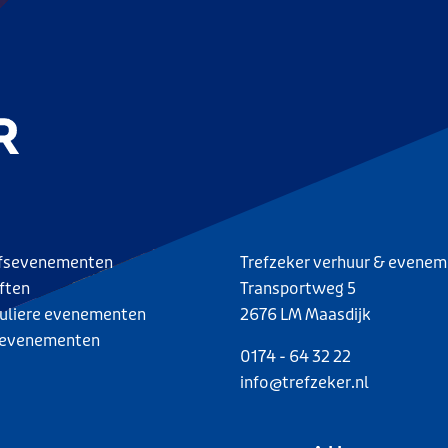
jfsevenementen
Trefzeker verhuur & evene
ften
Transportweg 5
culiere evenementen
2676 LM Maasdijk
evenementen
0174 - 64 32 22
info@trefzeker.nl