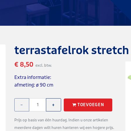
terrastafelrok stretch
€ 8,50
excl. btw.
Extra informatie:
afmeting: ø 90 cm
TOEVOEGEN
−
+
Prijs op basis van één huurdag. Indien u onze artikelen
meerdere dagen wilt huren hanteren wij een hogere prijs.