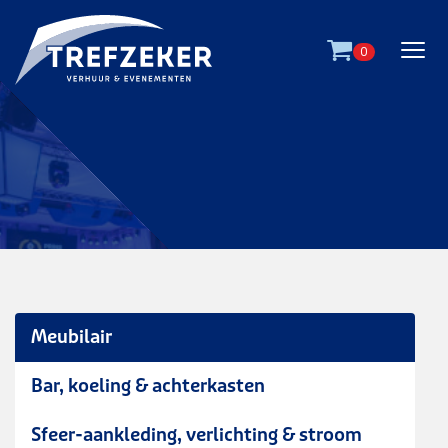
Ga direct naar
de inhoud
.
0
Meubilair
Bar, koeling & achterkasten
scala barkruk - wit
Sfeer-aankleding, verlichting & stroom